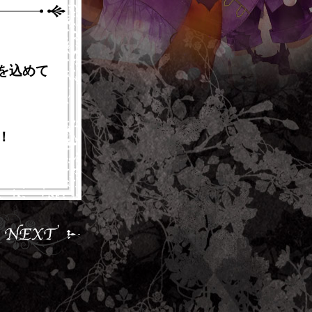
り愛を込めて
！