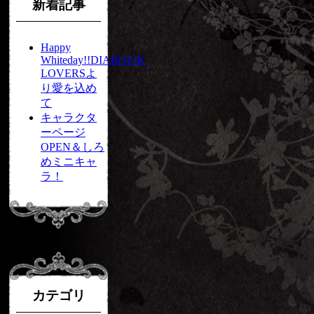
新着記事
Happy
Whiteday!!DIABOLIK
LOVERSよ
り愛を込め
て
キャラクタ
ーページ
OPEN＆しろ
めミニキャ
ラ！
カテゴリ